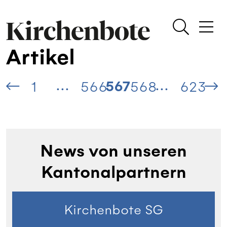
Artikel
...
...
567
1
566
568
623
News von unseren
Kantonalpartnern
Kirchenbote SG