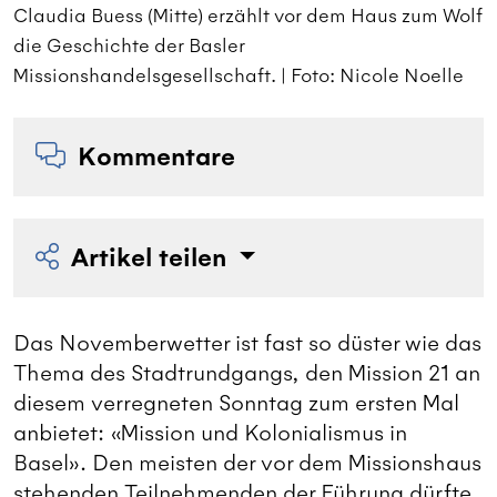
lf
Claudia Buess (Mitte) erzählt vor dem Haus zum Wolf
C
die Geschichte der Basler
d
Missionshandelsgesellschaft. | Foto: Nicole Noelle
M
Kommentare
Artikel teilen
Das Novemberwetter ist fast so düster wie das
Thema des Stadtrundgangs, den Mission 21 an
diesem verregneten Sonntag zum ersten Mal
anbietet: «Mission und Kolonialismus in
Basel». Den meisten der vor dem Missionshaus
stehenden Teilnehmenden der Führung dürfte