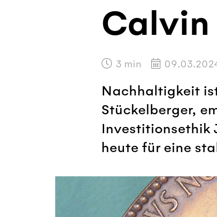
Calvin
3
min
09.03.202
Nachhaltigkeit i
Stückelberger, eme
Investitionsethik
heute für eine st