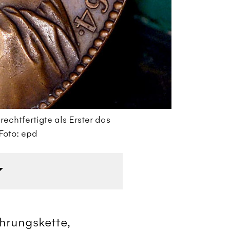
echtfertigte als Erster das
In
Foto: epd
Zi
ahrungskette,