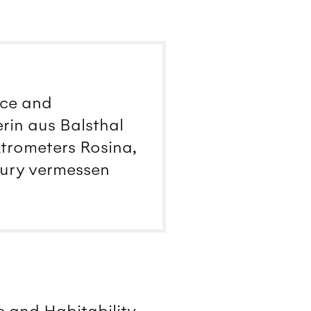
ace and
erin aus Balsthal
ktrometers Rosina,
ury vermessen
e and Habitability