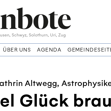
usen, Schwyz, Solothurn, Uri, Zug
ÜBER UNS
AGENDA
GEMEINDESEIT
Kathrin Altwegg, Astrophysike
el Glück brau