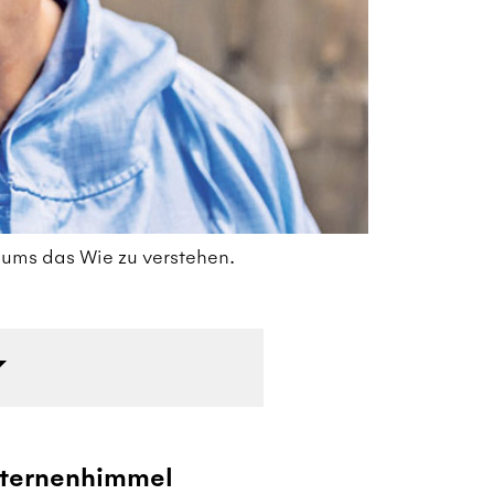
sums das Wie zu verstehen.
Ka
Th
 Sternenhimmel