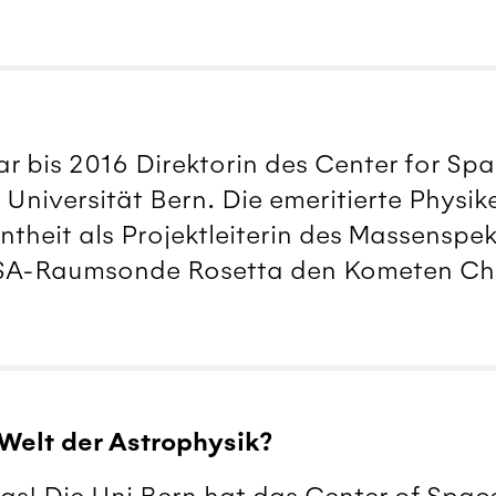
r bis 2016 Direktorin des Center for Sp
 Universität Bern. Die emeritierte Physik
theit als Projektleiterin des Massenspe
ESA-Raumsonde Rosetta den Kometen Ch
 Welt der Astrophysik?
das! Die Uni Bern hat das Center of Spac