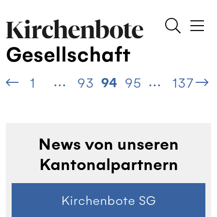
Gesellschaft
...
...
94
1
93
95
137
News von unseren
Kantonalpartnern
Kirchenbote SG