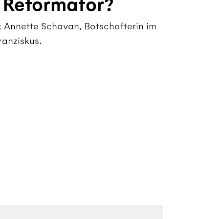
e Reformator?
: Annette Schavan, Botschafterin im
ranziskus.