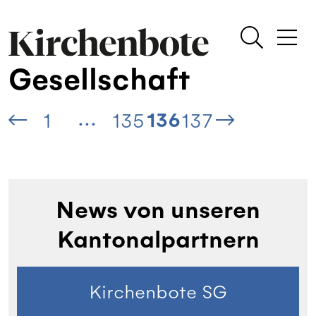
Gesellschaft
...
136
1
135
137
News von unseren
Kantonalpartnern
Kirchenbote SG