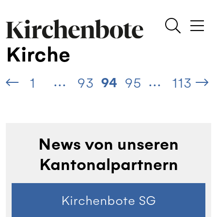
Kirche
...
...
94
1
93
95
113
News von unseren
Kantonalpartnern
Kirchenbote SG