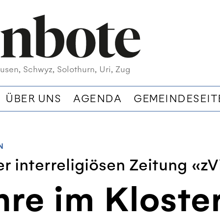
usen, Schwyz, Solothurn, Uri, Zug
ÜBER UNS
AGENDA
GEMEINDESEIT
N
r interreligiösen Zeitung «zV
hre im Kloste