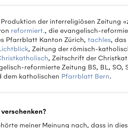
 Produktion der interreligiösen Zeitung «zV
 von
reformiert.
, die evangelisch-reformie
es Pfarrblatt Kanton Zürich,
tachles
, das
Lichtblick
, Zeitung der römisch-katholis
hristkatholisch
, Zeitschrift der Christka
gelisch-reformierte Zeitung BS, BL, SO,
d dem katholischen
Pfarrblatt Bern
.
s verschenken?
ehörte meiner Meinung nach, dass in dies