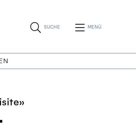
SUCHE
MENÜ
EN
isite»
r