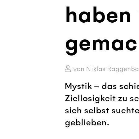
haben 
gemac
von Niklas Raggenbas
Mystik – das schi
Ziellosigkeit zu se
sich selbst sucht
geblieben.