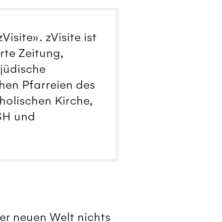
isite». zVisite ist
rte Zeitung,
 jüdische
chen Pfarreien des
tholischen Kirche,
 SH und
er neuen Welt nichts