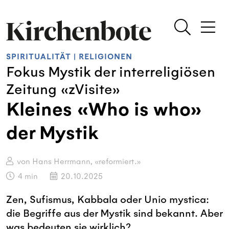
SPIRITUALITÄT
|
RELIGIONEN
Fokus Mystik der interreligiösen
Zeitung «zVisite»
Kleines «Who is who»
der Mystik
von Hans Herrmann, «reformiert.»
4
min
20.10.2025
Zen, Sufismus, Kabbala oder Unio mystica:
die Begriffe aus der Mystik sind bekannt. Aber
was bedeuten sie wirklich?