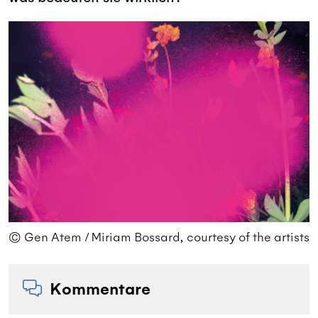
ts
© Gen Atem / Miriam Bossard, courtesy of the artists
©
Kommentare