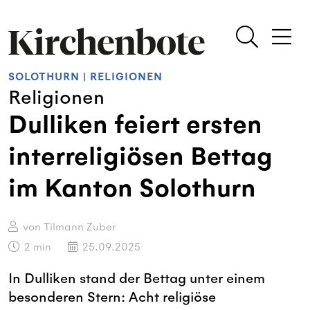
SOLOTHURN
|
RELIGIONEN
Religionen
Dulliken feiert ersten
interreligiösen Bettag
im Kanton Solothurn
von Tilmann Zuber
2
min
25.09.2025
In Dulliken stand der Bettag unter einem
besonderen Stern: Acht religiöse