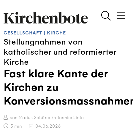
GESELLSCHAFT
|
KIRCHE
Stellungnahmen von
katholischer und reformierter
Kirche
Fast klare Kante der
Kirchen zu
Konversionsmassnahme
von Marius Schären/reformiert.info
5
min
04.06.2026