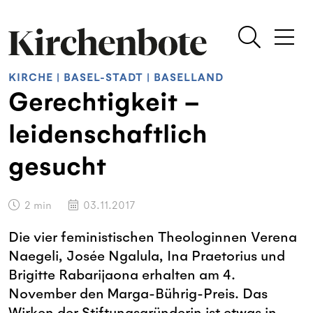
KIRCHE
|
BASEL-STADT
|
BASELLAND
Gerechtigkeit –
leidenschaftlich
gesucht
2
min
03.11.2017
Die vier feministischen Theologinnen Verena
Naegeli, Josée Ngalula, Ina Praetorius und
Brigitte Rabarijaona erhalten am 4.
November den Marga-Bührig-Preis. Das
Wirken der Stiftungsgründerin ist etwas in