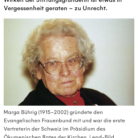
Vergessenheit geraten – zu Unrecht.
Marga Bührig (1915–2002) gründete den
M
Evangelischen Frauenbund mit und war die erste
E
Vertreterin der Schweiz im Präsidium des
V
Ökumenischen Rates der Kirchen. | epd-Bild
Ö