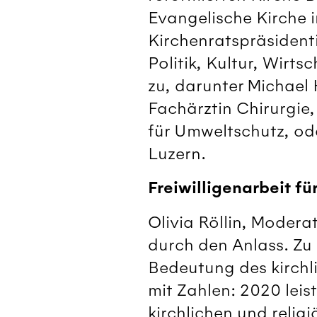
Evangelische Kirche i
Kirchenratspräsident
Politik, Kultur, Wir
zu, darunter Michael H
Fachärztin Chirurgie
für Umweltschutz, o
Luzern.
Freiwilligenarbeit fü
Olivia Röllin, Modera
durch den Anlass. Zu
Bedeutung des kirchli
mit Zahlen: 2020 leis
kirchlichen und relig