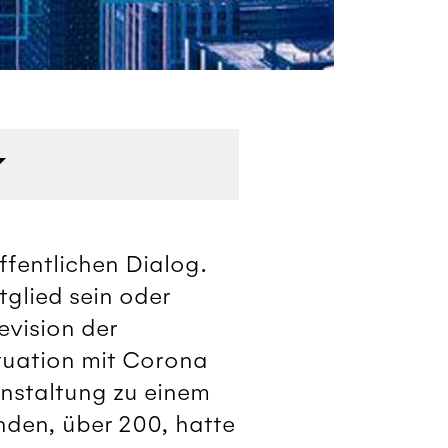
Üb
ffentlichen Dialog.
glied sein oder
evision der
tuation mit Corona
anstaltung zu einem
nden, über 200, hatte