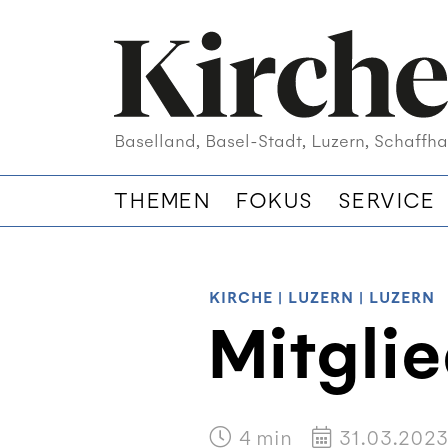
Baselland, Basel-Stadt, Luzern, Schaffha
THEMEN
FOKUS
SERVICE
KIRCHE
|
LUZERN
|
LUZERN
Mitglie
4
min
31.03.2023