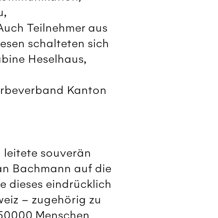
u,
Auch Teilnehmer aus
esen schalteten sich
Sabine Heselhaus,
werbeverband Kanton
, leitete souverän
ian Bachmann auf die
e dieses eindrücklich
weiz – zugehörig zu
d 750000 Menschen