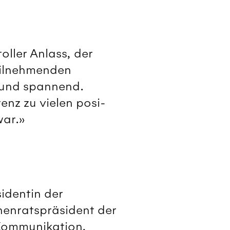
ller Anlass, der
eilnehmenden
 und spannend.
nz zu vielen posi­
war.»
identin der
henratspräsident der
 Kommunikation,