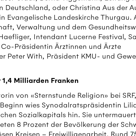
n Deutschland, oder Christina Aus der A
in Evangelische Landeskirche Thurgau. 
tschaft, Verwaltung und dem Gesundheitsw
aefliger, In­­­tendant Lucerne Festival, 
, Co-Präsidentin Ärztinnen und Ärzte
der Peter With, Präsident KMU- und Ge
r 1,4 Milliarden Franken
torin von «Stern­stunde Religion» bei SRF
 Beginn wies Synodalratspräsidentin Lil
chen Sozialkapitals hin. Sie untermauert
teten 8 Prozent der Bevölkerung der Sch
iösen Kreisen – Freiwilligenarbeit. Run