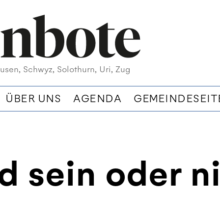
usen, Schwyz, Solothurn, Uri, Zug
ÜBER UNS
AGENDA
GEMEINDESEIT
d sein oder n