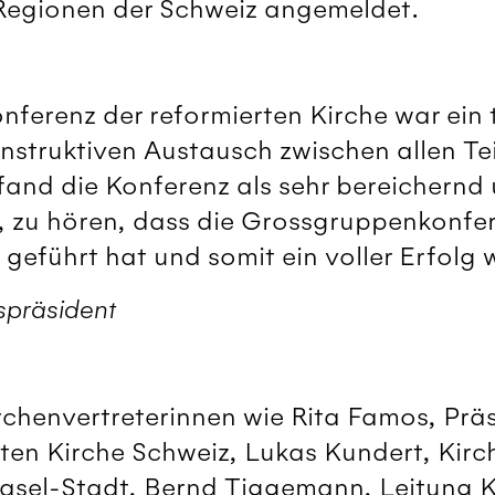
 Regionen der Schweiz angemeldet.
erenz der reformierten Kirche war ein to
onstruktiven Austausch zwischen allen T
fand die Konferenz als sehr bereichernd
, zu hören, dass die Grossgruppenkonfere
eführt hat und somit ein voller Erfolg 
spräsident
rchenvertreterinnen wie Rita Famos, Präs
ten Kirche Schweiz, Lukas Kundert, Kirc
Basel-Stadt, Bernd Tiggemann, Leitung