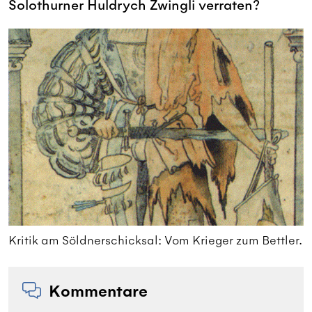
Solothurner Huldrych Zwingli verraten?
r.
Kritik am Söldnerschicksal: Vom ­Krieger zum Bettler.
K
Kommentare