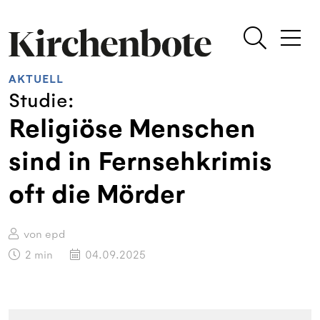
AKTUELL
Studie:
Religiöse Menschen
sind in Fernsehkrimis
oft die Mörder
von epd
2
min
04.09.2025