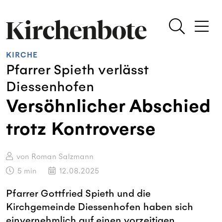
KIRCHE
Pfarrer Spieth verlässt
Diessenhofen
Versöhnlicher Abschied
trotz Kontroverse
von Roman Salzmann
5
min
12.08.2025
Pfarrer Gottfried Spieth und die
Kirchgemeinde Diessenhofen haben sich
einvernehmlich auf einen vorzeitigen