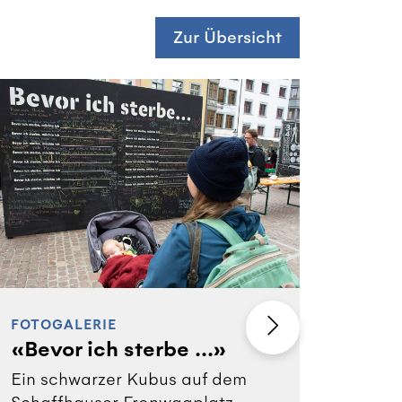
Zur Übersicht
FOTOGALERIE
VIDEO
«Bevor ich sterbe ...»
Klan
Medi
Ein schwarzer Kubus auf dem