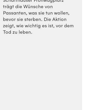
Schaffhauser Fronwagplatz
Klangs
trägt die Wünsche von
Medit
Passanten, was sie tun ­wollen,
Kirche
bevor sie sterben. Die Aktion
Passio
zeigt, wie wichtig es ist, vor dem
Zeit 
Tod zu leben.
Medit
Stefa
der St
besuch
die G
geht 
Selbs