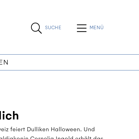
SUCHE
MENÜ
EN
lich
eiz feiert Dulliken Halloween. Und
zialdiakonin Cornelia Ingold erhält das