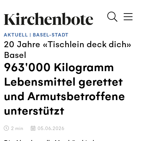
AKTUELL
|
BASEL-STADT
20 Jahre «Tischlein deck dich»
Basel
963'000 Kilogramm
Lebensmittel gerettet
und Armutsbetroffene
unterstützt
2
min
05.06.2026