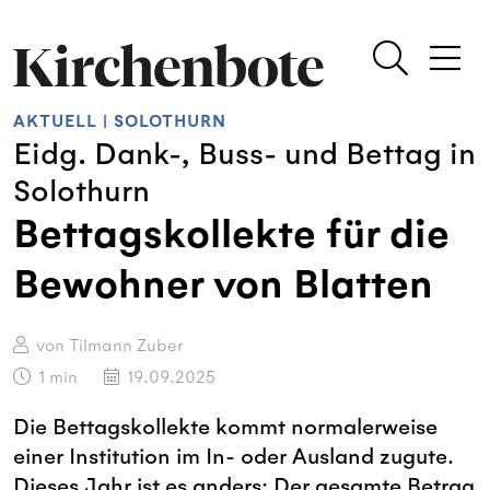
AKTUELL
|
SOLOTHURN
Eidg. Dank-, Buss- und Bettag in
Solothurn
Bettagskollekte für die
Bewohner von Blatten
von Tilmann Zuber
1
min
19.09.2025
Die Bettagskollekte kommt normalerweise
einer Institution im In- oder Ausland zugute.
Dieses Jahr ist es anders: Der gesamte Betrag