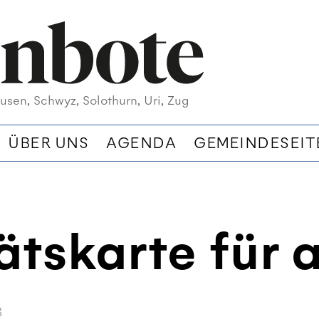
usen, Schwyz, Solothurn, Uri, Zug
ÜBER UNS
AGENDA
GEMEINDESEIT
ätskarte für a
8