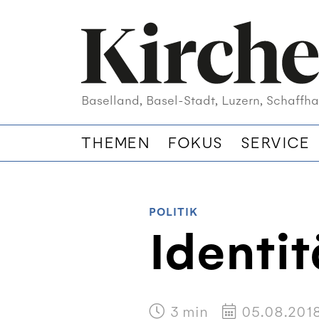
Baselland, Basel-Stadt, Luzern, Schaffha
THEMEN
FOKUS
SERVICE
POLITIK
Identit
3
min
05.08.201