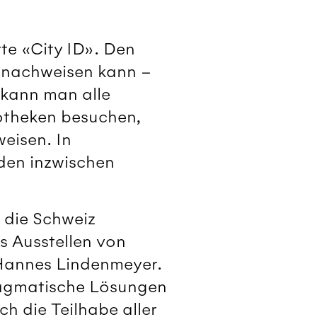
rte «City ID». Den
dt nachweisen kann –
C kann man alle
iotheken besuchen,
weisen. In
den inzwischen
f die Schweiz
as Ausstellen von
 Hannes Lindenmeyer.
pragmatische Lösungen
h die Teilhabe aller