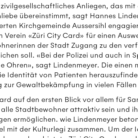
 zivilgesellschaftliches Anliegen, das mit
liebe übereinstimmt, sagt Hannes Linde
erten Kirchgemeinde Aussersihl engagiert
 Verein «Züri City Card» für einen Auswei
nerinnen der Stadt Zugang zu den ver
hen soll. «Bei der Polizei und auch in Sp
ne Ohren», sagt Lindenmeyer. Die einen 
die Identität von Patienten herauszufind
g zur Gewaltbekämpfung in vielen Fälle
rd auf den ersten Blick vor allem für Sa
für alle Stadtbewohner attraktiv sein und
ngen ermöglichen. wie Lindenmeyer betont
el mit der Kulturlegi zusammen. Um der 