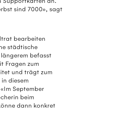
ch Supportkarten an.
erbst sind 7000», sagt
dtrat bearbeiten
ne städtische
 längerem befasst
it Fragen zum
itet und trägt zum
 in diesem
. «Im September
echerin beim
 könne dann konkret