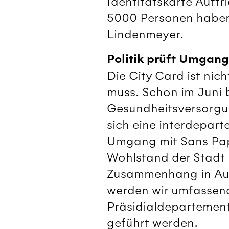
Identitätskarte Auftr
5000 Personen haben s
Lindenmeyer.
Politik prüft Umgang
Die City Card ist nic
muss. Schon im Juni 
Gesundheitsversorgun
sich eine interdepar
Umgang mit Sans Papi
Wohlstand der Stadt 
Zusammenhang in Auft
werden wir umfassend
Präsidialdepartement
geführt werden.