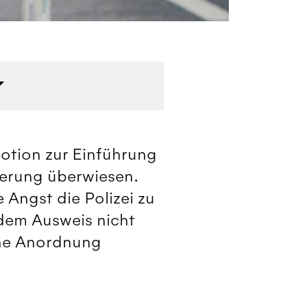
In
Motion zur Einführung
ierung überwiesen.
Angst die Polizei zu
 dem Ausweis nicht
che Anordnung