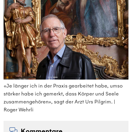
«Je länger ich in der Praxis gearbeitet habe, umso
«
stärker habe ich gemerkt, dass Körper und Seele
s
zusammengehören», sagt der Arzt Urs Pilgrim. |
z
Roger Wehrli
R
Kommentare