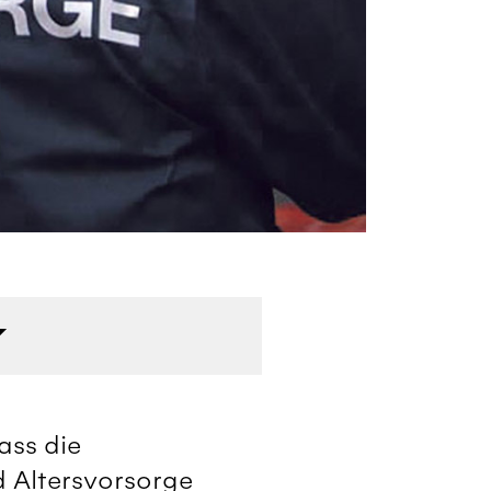
Me
ass die
d Altersvorsorge