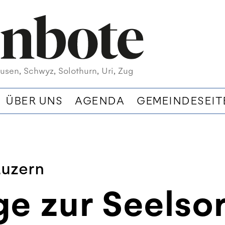
usen, Schwyz, Solothurn, Uri, Zug
ÜBER UNS
AGENDA
GEMEINDESEIT
Luzern
e zur Seelso