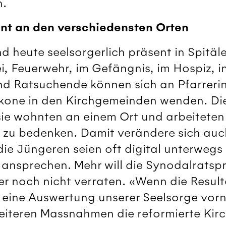
n.
nt a
n den verschiedensten Orten
d heute seelsorgerlich präsent in Spitäle
ei, Feuerwehr, im Gefängnis, im Hospiz, in
nd Ratsuchende können sich an Pfarreri
kone in den Kirchgemeinden wenden. Di
 sie wohnten an einem Ort und arbeitete
 zu bedenken. Damit verändere sich auc
die Jüngeren seien oft digital unterwegs 
 ansprechen. Mehr will die Synodalratsp
ber noch nicht verraten. «Wenn die Resul
r eine Auswertung unserer Seelsorge vo
weiteren Massnahmen die reformierte Kir