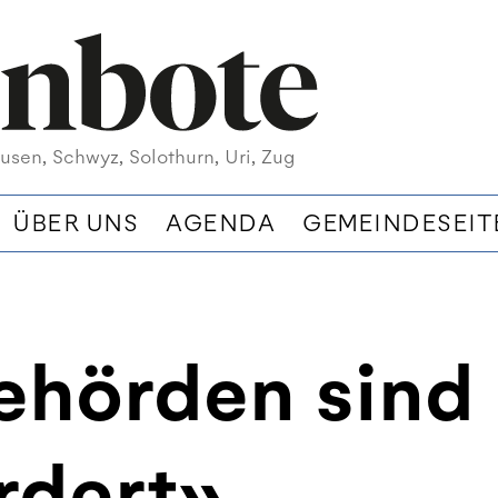
usen, Schwyz, Solothurn, Uri, Zug
ÜBER UNS
AGENDA
GEMEINDESEIT
ehörden sind
rdert»